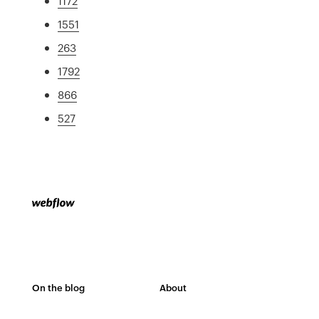
1172
1551
263
1792
866
527
On the blog
About