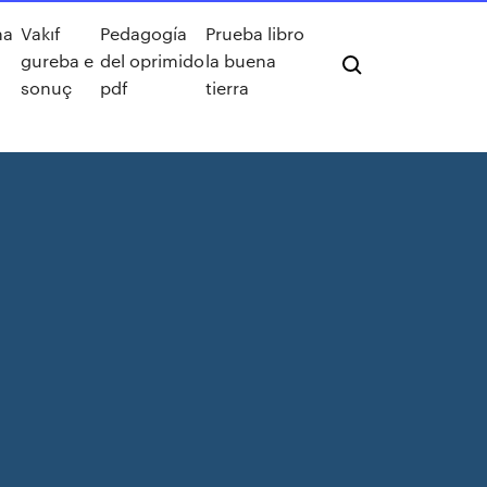
na
Vakıf
Pedagogía
Prueba libro
a
gureba e
del oprimido
la buena
sonuç
pdf
tierra