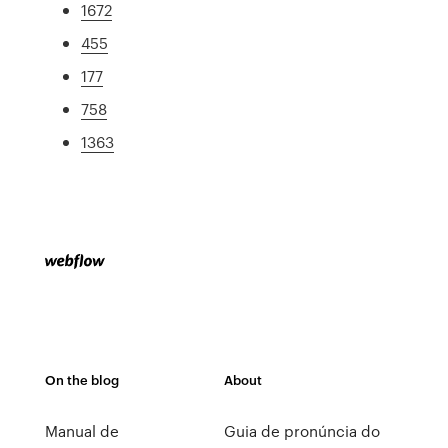
1672
455
177
758
1363
On the blog
About
Manual de
Guia de pronúncia do